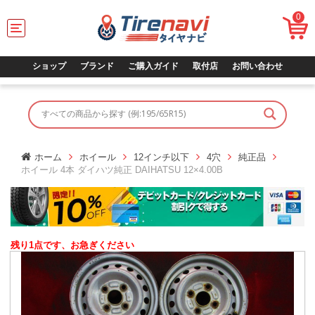
0
T
o
g
g
ショップ
ブランド
ご購入ガイド
取付店
お問い合わせ
l
e
n
a
v
i
g
ホーム
ホイール
12インチ以下
4穴
純正品
a
ホイール 4本 ダイハツ純正 DAIHATSU 12×4.00B
t
i
o
n
残り1点です、お急ぎください