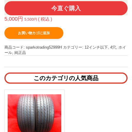
今直ぐ購入
5,000
円
( 税込 )
5,500
円
お買い物カゴに追加
商品コード:
sparkotrading52999H
カテゴリー:
12インチ以下
,
4穴
,
ホイ
ール
,
純正品
このカテゴリの人気商品