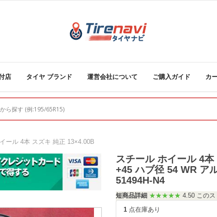
付店
タイヤ ブランド
運営会社について
ご購入ガイド
カ
イール 4本 スズキ 純正 13×4.00B
スチール ホイール 4本 スズ
+45 ハブ径 54 WR
51494H-N4
短商品詳細
★★★★★
4.50 こ
1
点在庫あり