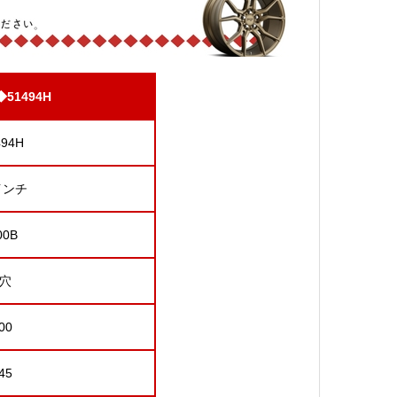
51494H
494H
インチ
00B
4穴
00
45