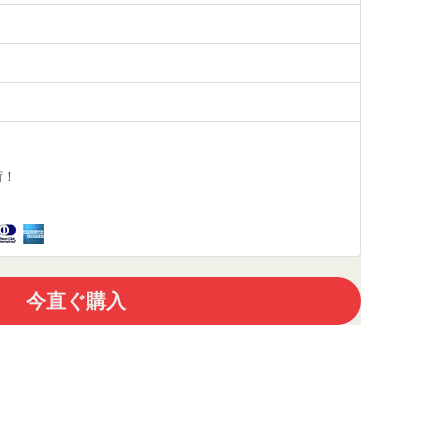
荷！
今直ぐ購入