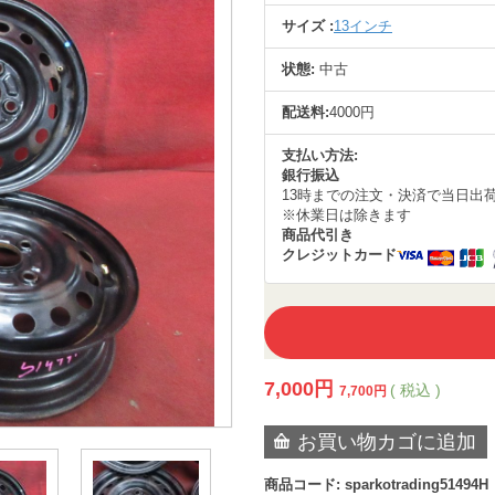
サイズ :
13インチ
状態:
中古
配送料:
4000円
支払い方法:
銀行振込
13時までの注文・決済で当日出
※休業日は除きます
商品代引き
クレジットカード
7,000
円
( 税込 )
7,700
円
お買い物カゴに追加
商品コード:
sparkotrading51494H