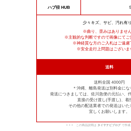
ハブ径 HUB
少々キズ、サビ、汚れ有
※曲り、歪みはありませ
※主観的な判断ですので画像にてご
※神経質な方のご入札はご遠慮
※安全走行上問題はございま
送料
送料全国 4000円
＊沖縄、離島発送は別料金にな
発送につきましては、佐川急便の元払い、
直接の受け渡し(手渡し)、着
その他の配送業者での発送はいた
宜しくお願いします。
+ + + この商品説明は
タイヤナビブログ
で作成し