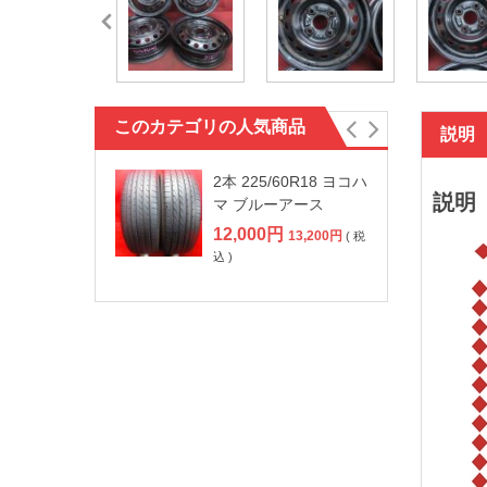
このカテゴリの人気商品
説明
2本 225/60R18 ヨコハ
説明
マ ブルーアース
12,000
円
13,200
円
( 税
込 )