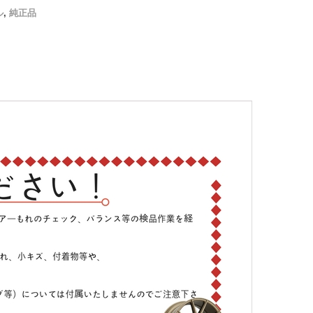
ル
,
純正品