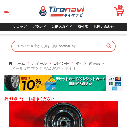
0
T
o
g
g
ショップ
ブランド
ご購入ガイド
取付店
お問い合わせ
l
e
n
a
v
i
g
ホーム
ホイール
14インチ
4穴
純正品
a
ホイール 2本 マツダ MAZDA純正 デミオ
t
i
o
n
残り1点です、お急ぎください