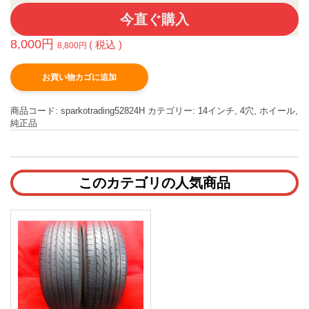
今直ぐ購入
8,000
円
( 税込 )
8,800
円
お買い物カゴに追加
商品コード:
sparkotrading52824H
カテゴリー:
14インチ
,
4穴
,
ホイール
,
純正品
このカテゴリの人気商品