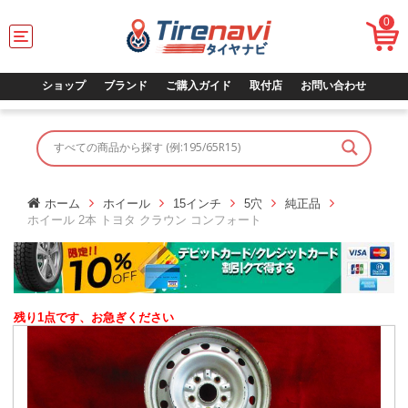
0
T
o
g
g
ショップ
ブランド
ご購入ガイド
取付店
お問い合わせ
l
e
n
a
v
i
g
ホーム
ホイール
15インチ
5穴
純正品
a
ホイール 2本 トヨタ クラウン コンフォート
t
i
o
n
残り1点です、お急ぎください