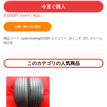
今直ぐ購入
9,000
円
( 税込 )
9,900
円
お買い物カゴに追加
商品コード:
sparkotrading52518H
カテゴリー:
15インチ
,
5穴
,
ホイール
,
純正品
このカテゴリの人気商品