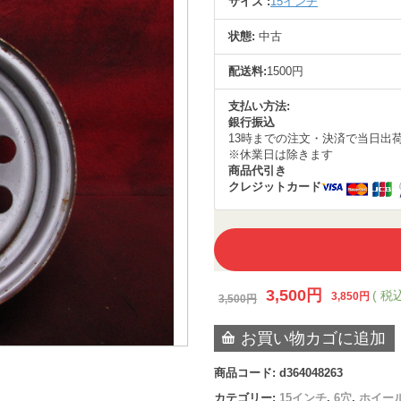
サイズ :
15インチ
状態:
中古
配送料:
1500円
支払い方法:
銀行振込
13時までの注文・決済で当日出
※休業日は除きます
商品代引き
クレジットカード
3,500
円
( 税込
3,850
円
3,500
円
お買い物カゴに追加
商品コード:
d364048263
カテゴリー:
15インチ
,
6穴
,
ホイー