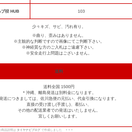
ブ径 HUB
103
少々キズ、サビ、汚れ有り。
※曲り、歪みはありません。
※主観的な判断ですので画像にてご判断下さい。
※神経質な方のご入札はご遠慮下さい。
※安全走行上問題はございません。
送料
送料全国 1500円
＊沖縄、離島発送は別料金になります。
発送につきましては、佐川急便の元払い、代金引換になります。
直接の受け渡し(手渡し)、着払い、
その他の配送業者での発送はいたしません。
宜しくお願いします。
この商品説明は
タイヤナビブログ
で作成しました + + +