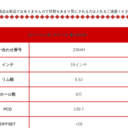
ホイール 1本
スチール
◆ 2364H
い合わせ番号
2364H
インチ
15
インチ
リム幅
5.5J
ホール数
6
穴
PCD
139.7
OFFSET
+29