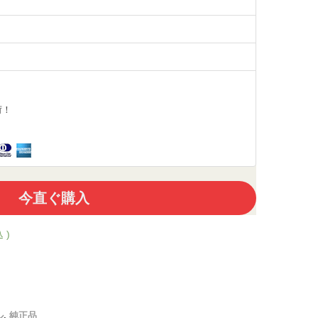
荷！
今直ぐ購入
 )
ル
,
純正品