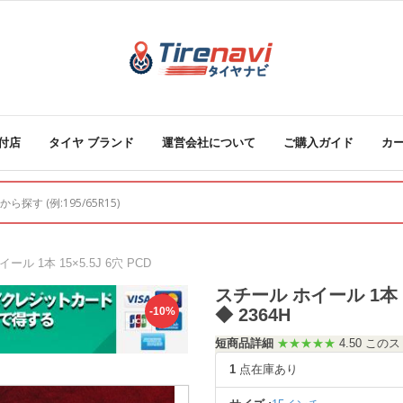
付店
タイヤ ブランド
運営会社について
ご購入ガイド
カ
イール 1本 15×5.5J 6穴 PCD
スチール ホイール 1本 15×
-10%
◆ 2364H
短商品詳細
★★★★★
4.50 こ
1
点在庫あり