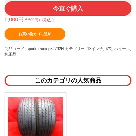
今直ぐ購入
5,000
円
( 税込 )
5,500
円
お買い物カゴに追加
商品コード:
sparkotrading52792H
カテゴリー:
13インチ
,
4穴
,
ホイール
,
純正品
このカテゴリの人気商品