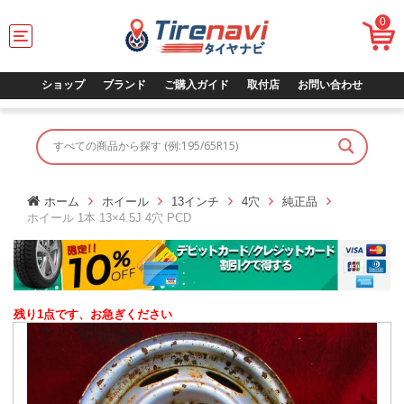
0
T
o
g
g
ショップ
ブランド
ご購入ガイド
取付店
お問い合わせ
l
e
n
a
v
i
g
ホーム
ホイール
13インチ
4穴
純正品
a
ホイール 1本 13×4.5J 4穴 PCD
t
i
o
n
残り1点です、お急ぎください