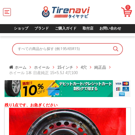
0
T
o
g
g
ショップ
ブランド
ご購入ガイド
取付店
お問い合わせ
l
e
n
a
v
i
g
ホーム
ホイール
15インチ
4穴
純正品
a
ホイール 1本 日産純正 15×5.5J 4穴100
t
i
o
n
残り1点です、お急ぎください