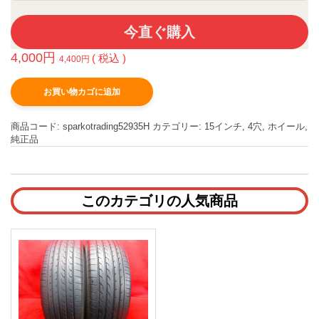
今直ぐ購入
4,000
円
( 税込 )
4,400
円
お買い物カゴに追加
商品コード:
sparkotrading52935H
カテゴリー:
15インチ
,
4穴
,
ホイール
,
純正品
このカテゴリの人気商品