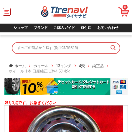
0
T
o
g
g
ショップ
ブランド
ご購入ガイド
取付店
お問い合わせ
l
e
n
a
v
i
g
ホーム
ホイール
13インチ
4穴
純正品
a
ホイール 1本 日産純正 13×4.5J 4穴
t
i
o
n
残り1点です、お急ぎください