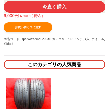
今直ぐ購入
6,000
円
( 税込 )
6,600
円
お買い物カゴに追加
商品コード:
sparkotrading52923H
カテゴリー:
13インチ
,
4穴
,
ホイール
,
純正品
このカテゴリの人気商品