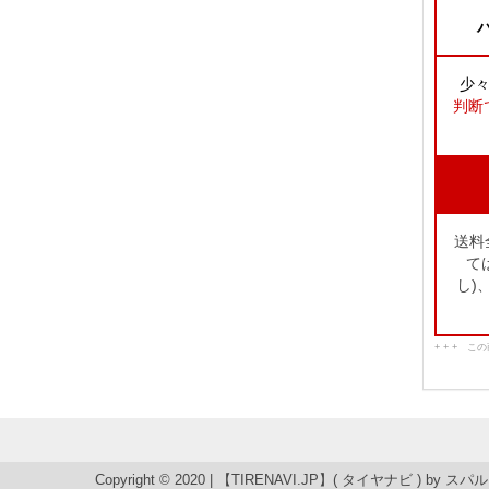
ハ
少
判断
送料
て
し)
+ + + 
Copyright © 2020 | 【TIRENAVI.JP】( タイヤナビ ) by
スパル