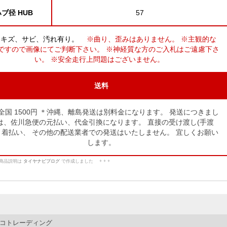
ブ径 HUB
57
々キズ、サビ、汚れ有り。
※曲り、歪みはありません。 ※主観的な
ですので画像にてご判断下さい。 ※神経質な方のご入札はご遠慮下さ
い。 ※安全走行上問題はございません。
送料
全国 1500円 ＊沖縄、離島発送は別料金になります。
発送につきまし
は、佐川急便の元払い、代金引換になります。
直接の受け渡し(手渡
、着払い、
その他の配送業者での発送はいたしません。
宜しくお願い
します。
この商品説明は
タイヤナビブログ
で作成しました + + +
コトレーディング