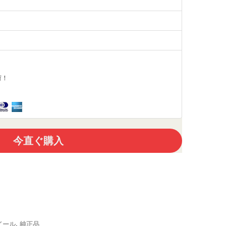
荷！
今直ぐ購入
イール
,
純正品