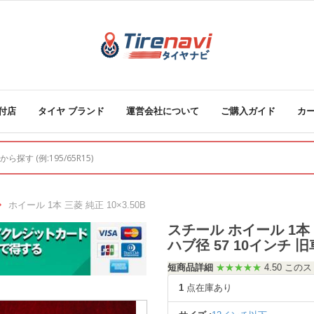
付店
タイヤ ブランド
運営会社について
ご購入ガイド
カ
ホイール 1本 三菱 純正 10×3.50B
スチール ホイール 1本 三菱
ハブ径 57 10インチ 旧車
短商品詳細
★★★★★
4.50 こ
1
点在庫あり