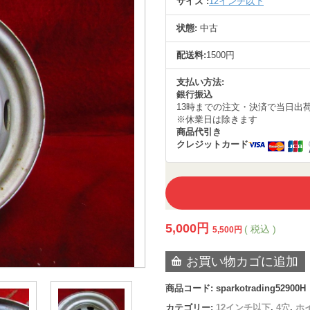
サイズ :
12インチ以下
状態:
中古
配送料:
1500円
支払い方法:
銀行振込
13時までの注文・決済で当日出
※休業日は除きます
商品代引き
クレジットカード
5,000
円
( 税込 )
5,500
円
お買い物カゴに追加
商品コード:
sparkotrading52900H
カテゴリー:
12インチ以下
,
4穴
,
ホ