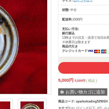
サイズ :
12インチ以下
状態:
中古
配送料:
1500円
支払い方法:
銀行振込
13時までの注文・決済で当日出
※休業日は除きます
商品代引き
クレジットカード
5,000
円
( 税込 )
5,500
円
お買い物カゴに追加
商品コード:
sparkotrading52901H
カテゴリー:
12インチ以下
,
4穴
,
ホ