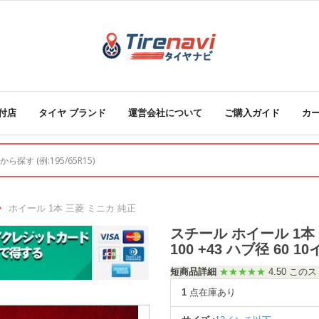
付店
タイヤ ブランド
運営会社について
ご購入ガイド
カ
ホイール 1本 三菱 ミニカ 純正
スチール ホイール 1本 三
100 +43 ハブ径 60 1
短商品詳細
★★★★★
4.50 こ
1
点在庫あり