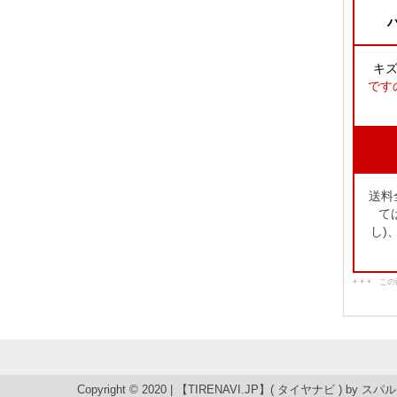
ハ
キ
です
送料
て
し)
+ + + 
Copyright © 2020 | 【TIRENAVI.JP】( タイヤナビ ) by
スパル