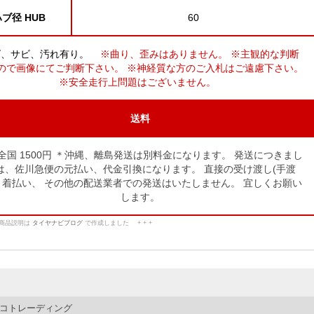
ブ径 HUB
60
ズ、サビ、汚れ有り。
※曲り、歪みはありません。 ※主観的な判断
ので画像にてご判断下さい。 ※神経質な方のご入札はご遠慮下さい。
※安全走行上問題はございません。
送料
全国 1500円 ＊沖縄、離島発送は別料金になります。
発送につきまし
は、佐川急便の元払い、代金引換になります。
直接の受け渡し(手渡
、着払い、
その他の配送業者での発送はいたしません。
宜しくお願い
します。
この商品説明は
タイヤナビブログ
で作成しました + + +
コトレーディング