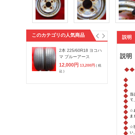
このカテゴリの人気商品
説明
2本 225/60R18 ヨコハ
説明
マ ブルーアース
12,000
円
13,200
円
( 税
込 )