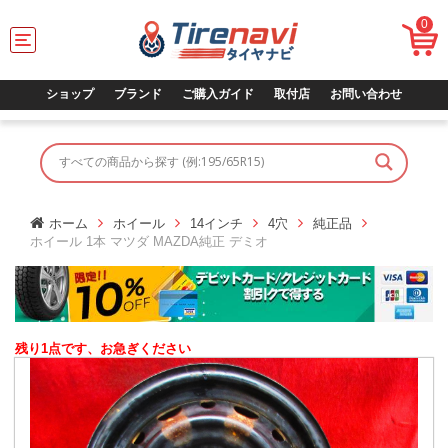
0
T
o
g
g
ショップ
ブランド
ご購入ガイド
取付店
お問い合わせ
l
e
n
a
v
i
g
ホーム
ホイール
14インチ
4穴
純正品
a
ホイール 1本 マツダ MAZDA純正 デミオ
t
i
o
n
残り1点です、お急ぎください