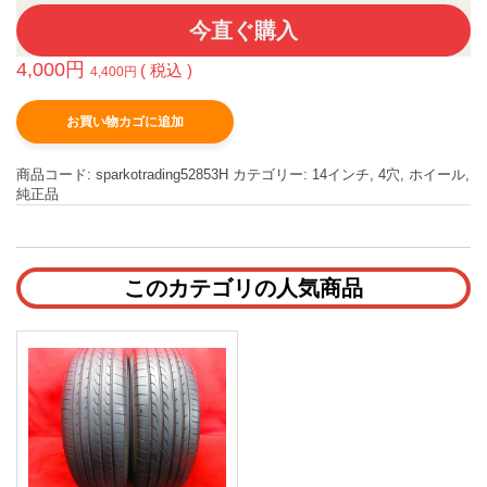
今直ぐ購入
4,000
円
( 税込 )
4,400
円
お買い物カゴに追加
商品コード:
sparkotrading52853H
カテゴリー:
14インチ
,
4穴
,
ホイール
,
純正品
このカテゴリの人気商品