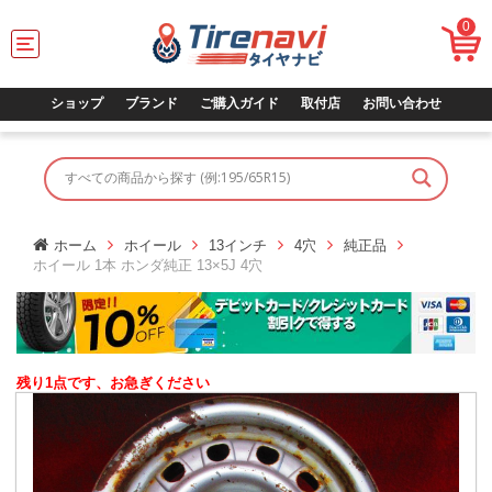
0
T
o
g
g
ショップ
ブランド
ご購入ガイド
取付店
お問い合わせ
l
e
n
a
v
i
g
ホーム
ホイール
13インチ
4穴
純正品
a
ホイール 1本 ホンダ純正 13×5J 4穴
t
i
o
n
残り1点です、お急ぎください