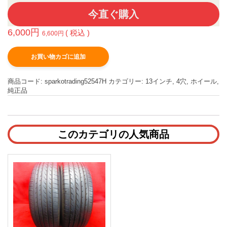
今直ぐ購入
6,000
円
( 税込 )
6,600
円
お買い物カゴに追加
商品コード:
sparkotrading52547H
カテゴリー:
13インチ
,
4穴
,
ホイール
,
純正品
このカテゴリの人気商品