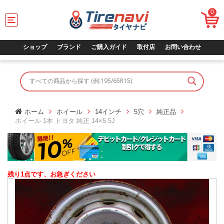
0
T
o
g
g
ショップ
ブランド
ご購入ガイド
取付店
お問い合わせ
l
e
n
a
v
i
g
ホーム
ホイール
14インチ
5穴
純正品
a
ホイール 1本 トヨタ 純正 14×5.5J
t
i
o
n
残り1点です、お急ぎください