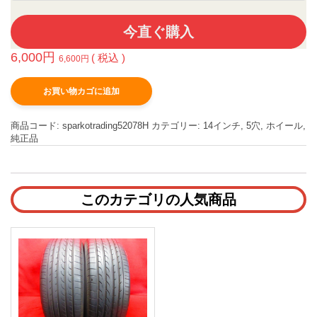
今直ぐ購入
6,000
円
( 税込 )
6,600
円
お買い物カゴに追加
商品コード:
sparkotrading52078H
カテゴリー:
14インチ
,
5穴
,
ホイール
,
純正品
このカテゴリの人気商品