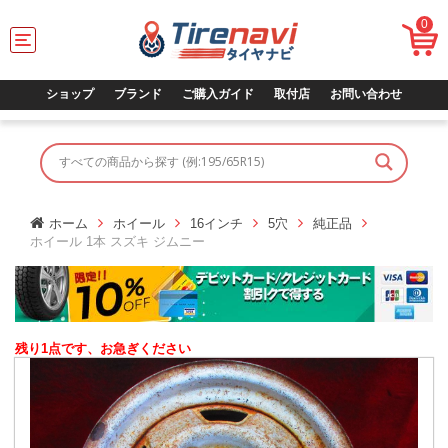
0
T
o
g
g
ショップ
ブランド
ご購入ガイド
取付店
お問い合わせ
l
e
n
a
v
i
g
ホーム
ホイール
16インチ
5穴
純正品
a
ホイール 1本 スズキ ジムニー
t
i
o
n
残り1点です、お急ぎください