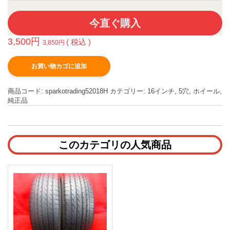
今直ぐ購入
3,500
円
( 税込 )
3,850
円
お買い物カゴに追加
商品コード:
sparkotrading52018H
カテゴリー:
16インチ
,
5穴
,
ホイール
,
純正品
このカテゴリの人気商品