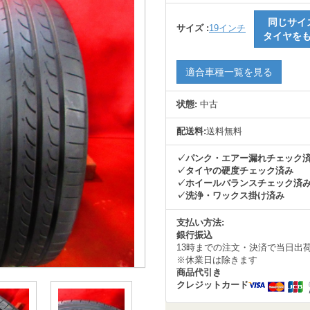
同じサイ
サイズ :
19インチ
タイヤを
適合車種一覧を見る
状態:
中古
配送料:
送料無料
✓パンク・エアー漏れチェック
✓タイヤの硬度チェック済み
✓ホイールバランスチェック済
✓洗浄・ワックス掛け済み
支払い方法:
銀行振込
13時までの注文・決済で当日出
※休業日は除きます
商品代引き
クレジットカード