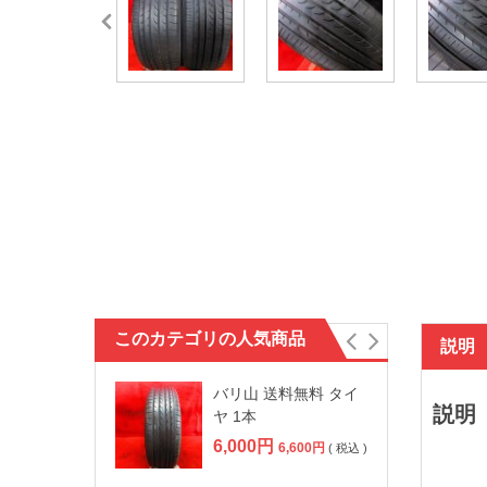
このカテゴリの人気商品
説明
バリ山 送料無料 タイ
説明
ヤ 1本
6,000
円
6,600
円
( 税込 )