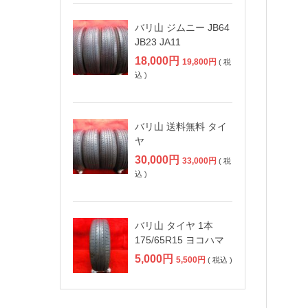
バリ山 ジムニー JB64
JB23 JA11
18,000
円
19,800
円
( 税
込 )
バリ山 送料無料 タイ
ヤ
30,000
円
33,000
円
( 税
込 )
バリ山 タイヤ 1本
175/65R15 ヨコハマ
5,000
円
5,500
円
( 税込 )