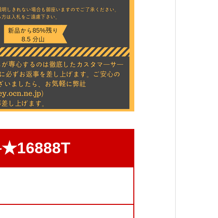
16888T