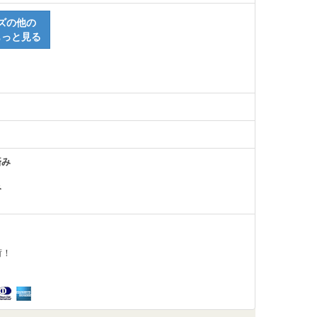
ズの他の
もっと見る
済み
み
荷！