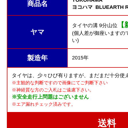
YOKOHAMA
商品名
ヨコハマ BLUEARTH R
【
タイヤの溝 9分山位
ヤマ
(個人差が御座いますの
い)
製造年
2015年
タイヤは、少々ひび有りますが、まだまだ十分使え
※主観的な判断ですので画像にてご判断下さい
※神経質な方のご入札はご遠慮下さい。
※安全走行上問題はございません
※エア漏れチェック済みです。
送料