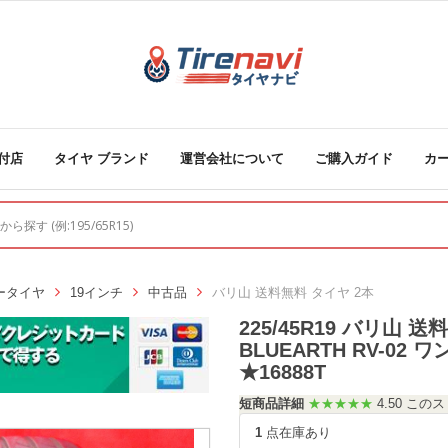
付店
タイヤ ブランド
運営会社について
ご購入ガイド
カ
ータイヤ
19インチ
中古品
バリ山 送料無料 タイヤ 2本
225/45R19 バリ山
BLUEARTH RV-0
★16888T
短商品詳細
★★★★★
4.50 こ
1
点在庫あり