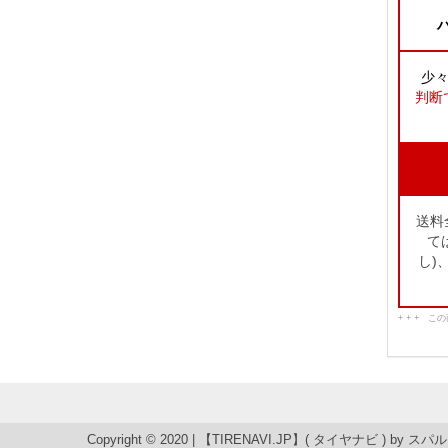
ハ
少
判断
送料
て
し)
+ + + 
Copyright © 2020 | 【TIRENAVI.JP】( タイヤナビ ) by
スパル