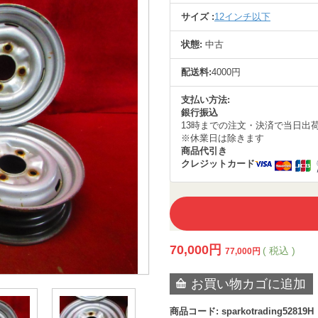
サイズ :
12インチ以下
状態:
中古
配送料:
4000円
支払い方法:
銀行振込
13時までの注文・決済で当日出
※休業日は除きます
商品代引き
クレジットカード
70,000
円
( 税込 )
77,000
円
お買い物カゴに追加
商品コード:
sparkotrading52819H