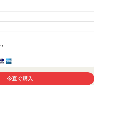
荷！
今直ぐ購入