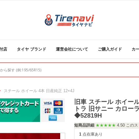
付店
タイヤ ブランド
運営会社について
ご購入ガイド
カ
スチール ホイール 4本 日産純正 12×4J
旧車 スチール ホイール 4本
トラ 旧サニー カロー
◆52819H
短商品詳細
★★★★★
4.50 こ
1
点在庫あり