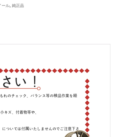
イール
,
純正品