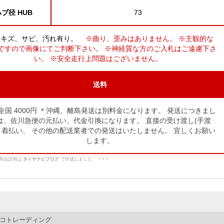
ブ径 HUB
73
々キズ、サビ、汚れ有り。
※曲り、歪みはありません。 ※主観的な
ですので画像にてご判断下さい。 ※神経質な方のご入札はご遠慮下さ
い。 ※安全走行上問題はございません。
送料
全国 4000円 ＊沖縄、離島発送は別料金になります。
発送につきまし
は、佐川急便の元払い、代金引換になります。
直接の受け渡し(手渡
、着払い、
その他の配送業者での発送はいたしません。
宜しくお願い
します。
この商品説明は
タイヤナビブログ
で作成しました + + +
コトレーディング