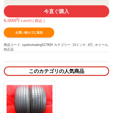
今直ぐ購入
6,000
円
( 税込 )
6,600
円
お買い物カゴに追加
商品コード:
sparkotrading52780H
カテゴリー:
13インチ
,
4穴
,
ホイール
,
純正品
このカテゴリの人気商品