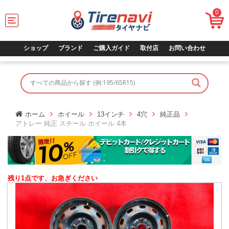
0
T
o
g
g
ショップ
ブランド
ご購入ガイド
取付店
お問い合わせ
l
e
n
a
v
i
g
ホーム
ホイール
13インチ
4穴
純正品
a
アトレー 純正 スチール ホイール 4本
t
i
o
n
残り1点です、お急ぎください