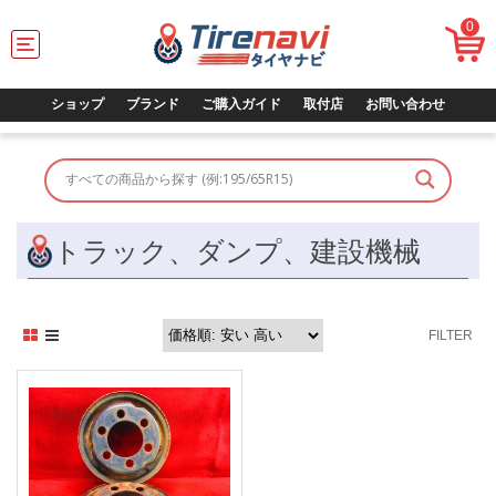
0
T
o
g
g
ショップ
ブランド
ご購入ガイド
取付店
お問い合わせ
l
e
n
a
v
i
g
トラック、ダンプ、建設機械
a
t
i
o
FILTER
n