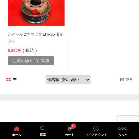
ホイール 2本 マツダ LHR85 タイ
タン
( 税込 )
8,800
円
お買い物カゴに追加
FILTER
0
ホーム
探索
カート
マイアカウント
もっと