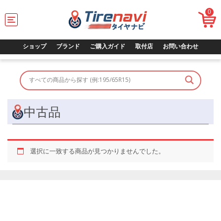
0
T
o
g
g
ショップ
ブランド
ご購入ガイド
取付店
お問い合わせ
l
e
n
a
v
i
g
中古品
a
t
i
o
選択に一致する商品が見つかりませんでした。
n