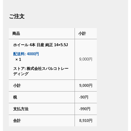
ご注文
商品
小計
ホイール 4本 日産 純正 14×5.5J
配送料:
4000円
9,000
円
× 1
ストア:
株式会社スパルコトレー
ディング
小計
9,000
円
税
-90
円
支払方法
-990
円
合計
8,910
円