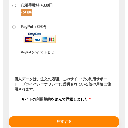
代引手数料 +
330
円
PayPal +
396
円
PayPal (ペイパル) とは
個人データは、注文の処理、このサイトでの利用サポー
ト、
プライバシーポリシー
に説明されている他の用途に使
用されます。
サイトの
利用規約
を読んで同意しました
*
注文する