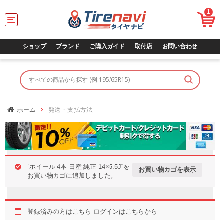
1
T
o
g
g
ショップ
ブランド
ご購入ガイド
取付店
お問い合わせ
l
e
n
a
v
i
g
ホーム
発送・支払方法
a
t
i
o
n
“ホイール 4本 日産 純正 14×5.5J”を
お買い物カゴを表示
お買い物カゴに追加しました。
登録済みの方はこちら
ログインはこちらから