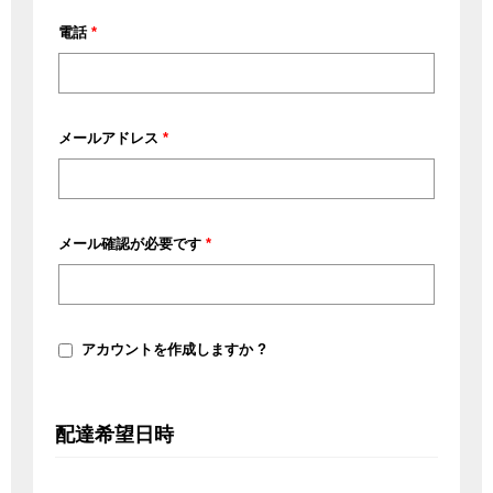
ー
電話
*
ト
名、
棟
名、
メールアドレス
*
部
屋
番
メール確認が必要です
*
号
な
ど
(オ
プ
アカウントを作成しますか ?
シ
ョ
ン)
配達希望日時