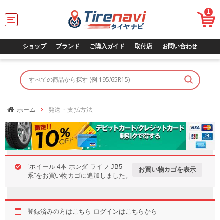
1
T
o
g
g
ショップ
ブランド
ご購入ガイド
取付店
お問い合わせ
l
e
n
a
v
i
g
ホーム
発送・支払方法
a
t
i
o
n
“ホイール 4本 ホンダ ライフ JB5
お買い物カゴを表示
系”をお買い物カゴに追加しました。
登録済みの方はこちら
ログインはこちらから