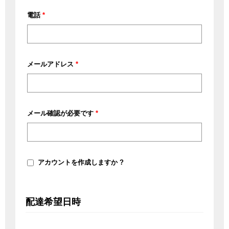
ー
電話
*
ト
名、
棟
名、
メールアドレス
*
部
屋
番
メール確認が必要です
*
号
な
ど
(オ
プ
アカウントを作成しますか ?
シ
ョ
ン)
配達希望日時