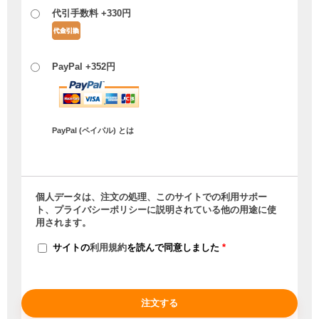
代引手数料 +
330
円
PayPal +
352
円
PayPal (ペイパル) とは
個人データは、注文の処理、このサイトでの利用サポー
ト、
プライバシーポリシー
に説明されている他の用途に使
用されます。
サイトの
利用規約
を読んで同意しました
*
注文する