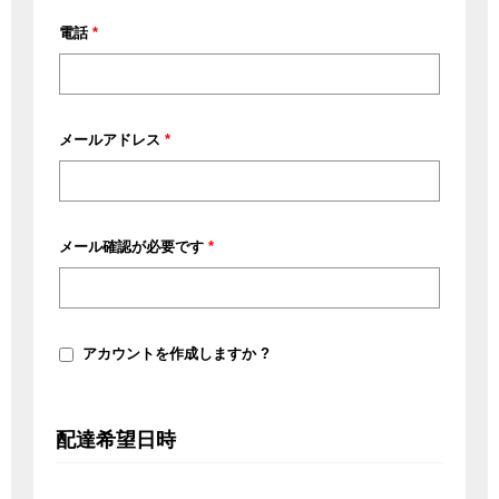
ー
電話
*
ト
名、
棟
名、
メールアドレス
*
部
屋
番
メール確認が必要です
*
号
な
ど
(オ
プ
アカウントを作成しますか ?
シ
ョ
ン)
配達希望日時