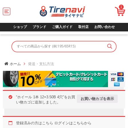
1
T
o
g
g
ショップ
ブランド
ご購入ガイド
取付店
お問い合わせ
l
e
n
a
v
i
g
ホーム
発送・支払方法
a
t
i
o
n
“ホイール 1本 12×3.50B 4穴”をお買
お買い物カゴを表示
い物カゴに追加しました。
登録済みの方はこちら
ログインはこちらから