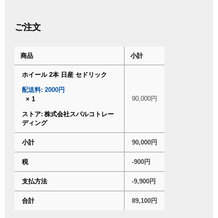
ご注文
商品
小計
ホイール 2本 日産 セドリック
配送料:
2000円
90,000
円
× 1
ストア:
株式会社スパルコトレー
ディング
小計
90,000
円
税
-900
円
支払方法
-9,900
円
合計
89,100
円