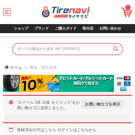
1
T
o
g
g
ショップ
ブランド
ご購入ガイド
取付店
お問い合わせ
l
e
n
a
v
i
g
ホーム
発送・支払方法
a
t
i
o
n
“ホイール 2本 日産 セドリック”をお
お買い物カゴを表示
買い物カゴに追加しました。
登録済みの方はこちら
ログインはこちらから