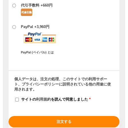
代引手数料 +
660
円
PayPal +
3,960
円
PayPal (ペイパル) とは
個人データは、注文の処理、このサイトでの利用サポー
ト、
プライバシーポリシー
に説明されている他の用途に使
用されます。
サイトの
利用規約
を読んで同意しました
*
注文する