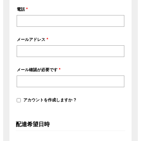
ー
電話
*
ト
名、
棟
名、
メールアドレス
*
部
屋
番
メール確認が必要です
*
号
な
ど
(オ
プ
アカウントを作成しますか ?
シ
ョ
ン)
配達希望日時