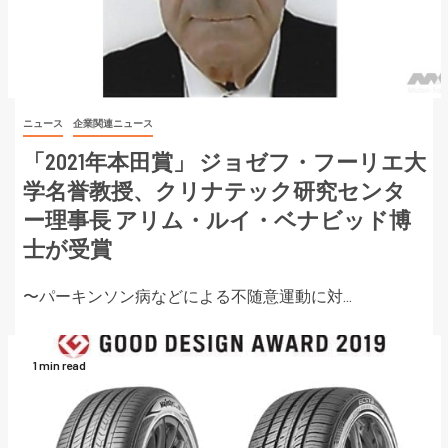
ニュース
企業関連ニュース
「2021年本田賞」 ジョゼフ・フーリエ大
学名誉教授、クリナテック研究センタ
ー理事長 アリム・ルイ・ベナビッド博
士が受賞
〜パーキンソン病などによる不随意運動に対...
1 min read