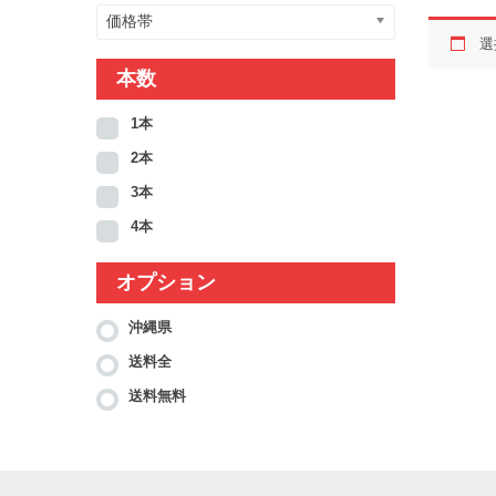
価格帯
選
本数
1本
2本
3本
4本
オプション
沖縄県
送料全
送料無料