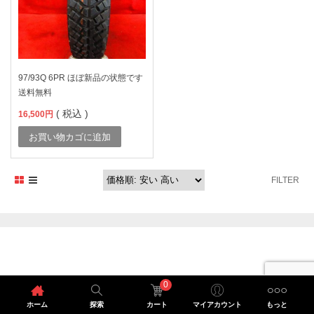
97/93Q 6PR ほぼ新品の状態です
送料無料
( 税込 )
16,500
円
お買い物カゴに追加
FILTER
0
ホーム
探索
カート
マイアカウント
もっと