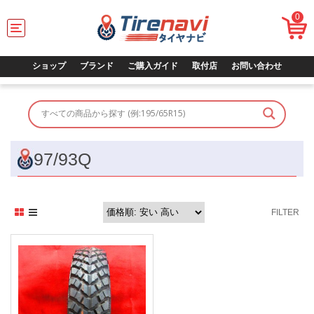
0
T
o
g
g
ショップ
ブランド
ご購入ガイド
取付店
お問い合わせ
l
e
n
a
v
i
g
97/93Q
a
t
i
o
FILTER
n